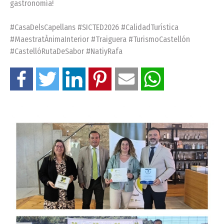
gastronomía!
#CasaDelsCapellans #SICTED2026 #CalidadTurística
#MaestratÀnimaInterior #Traiguera #TurismoCastellón
#CastellóRutaDeSabor #NatiyRafa